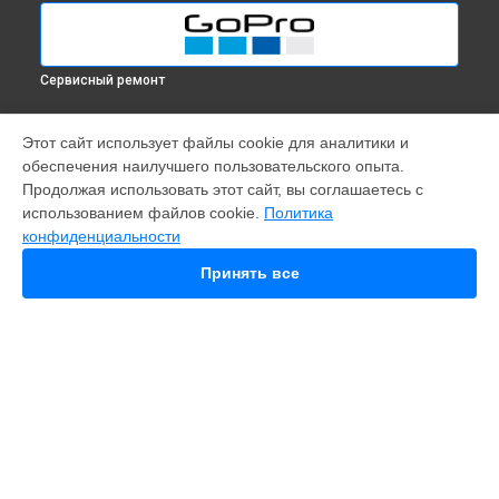
Сервисный ремонт
МОДЕЛИ
Этот сайт использует файлы cookie для аналитики и
обеспечения наилучшего пользовательского опыта.
Fusion
Продолжая использовать этот сайт, вы соглашаетесь с
Hero 9
использованием файлов cookie.
Политика
HERO 10
конфиденциальности
HERO 11
HERO 12
Принять все
MAX
HERO 7
HERO 6
HERO Plus
HERO 2014
11 mini
СТРАНИЦЫ
Гарантия